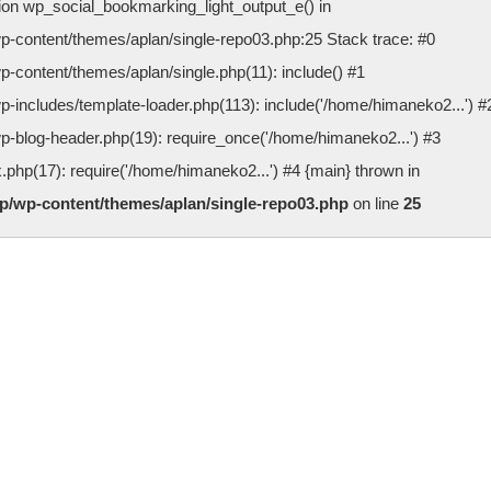
ction wp_social_bookmarking_light_output_e() in
p-content/themes/aplan/single-repo03.php:25 Stack trace: #0
-content/themes/aplan/single.php(11): include() #1
-includes/template-loader.php(113): include('/home/himaneko2...') #
-blog-header.php(19): require_once('/home/himaneko2...') #3
php(17): require('/home/himaneko2...') #4 {main} thrown in
p/wp-content/themes/aplan/single-repo03.php
on line
25