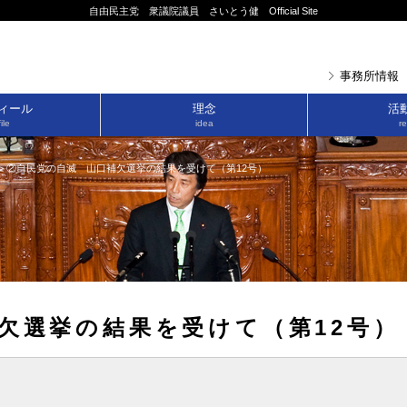
自由民主党 衆議院議員 さいとう健 Official Site
事務所情報
ィール
理念
活
ile
idea
re
>
②自民党の自滅 山口補欠選挙の結果を受けて（第12号）
欠選挙の結果を受けて（第12号）