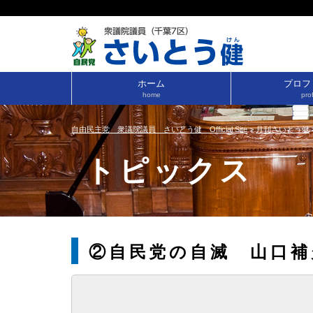
ホーム
プロフ
home
prof
自由民主党 衆議院議員 さいとう健 Official Site
>
月刊さいとう健
トピックス
②自民党の自滅 山口補