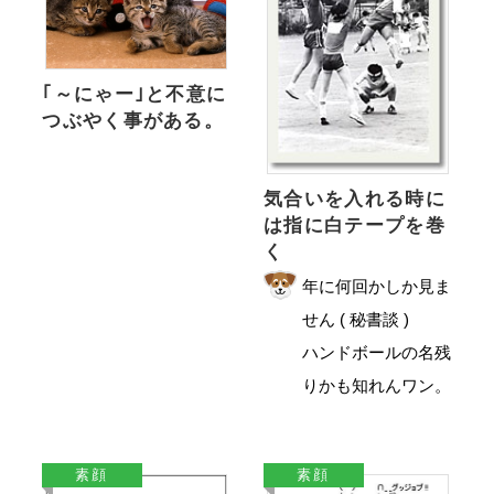
｢～にゃー｣と不意に
つぶやく事がある。
気合いを入れる時に
は指に白テープを巻
く
年に何回かしか見ま
せん ( 秘書談 )
ハンドボールの名残
りかも知れんワン。
素顔
素顔