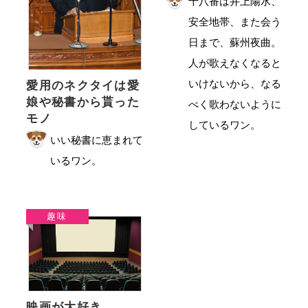
十八番は井上陽水、
安全地帯、また会う
日まで、蘇州夜曲。
人が歌えなくなると
いけないから、なる
愛用のネクタイは愛
娘や秘書から貰った
べく歌わないように
モノ
しているワン。
いい秘書に恵まれて
いるワン。
趣味
映画が大好き。