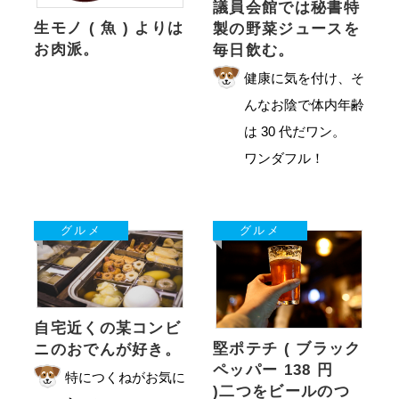
議員会館では秘書特
生モノ ( 魚 ) よりは
製の野菜ジュースを
お肉派。
毎日飲む。
健康に気を付け、そ
んなお陰で体内年齢
は 30 代だワン。
ワンダフル！
グルメ
グルメ
自宅近くの某コンビ
堅ポテチ ( ブラック
ニのおでんが好き。
ペッパー 138 円
特につくねがお気に
)二つをビールのつ