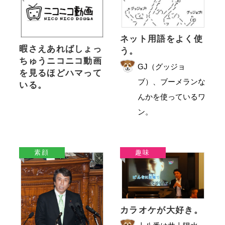
ネット用語をよく使
暇さえあればしょっ
う。
ちゅうニコニコ動画
GJ（グッジョ
を見るほどハマって
ブ）、ブーメランな
いる。
んかを使っているワ
ン。
素顔
趣味
カラオケが大好き。