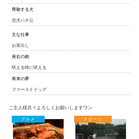
尊敬する犬
忠犬ハチ公
主な仕事
お茶出し
座右の銘
吠える時に吠える
将来の夢
ファーストドッグ
ご主人様共々よろしくお願いしますワン
グルメ
スポーツ