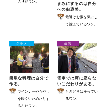
入りだワン。
まみにするのは自分
への御褒美。
最近はお腹を気にし
て控えているワン。
グルメ
生態
簡単な料理は自分で
電車では席に座らな
作る。
いこだわりがある。
ウインナーやもやし
ときどきは座ってい
を軽くいためたりす
るワン。
るんだワン。