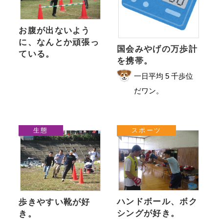
お腹が出ないよう
に、なんとか頑張っ
国会みやげの万歩計
ている。
を携帯。
一日平均 5 千歩位
だワン。
生態
スポーツ
ハンドボール、ボク
歩きやすい靴が好
シングが好き。
き。