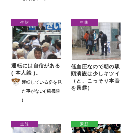
生態
生態
運転には自信がある
低血圧なので朝の駅
( 本人談 )。
頭演説は少しキツイ
（と、こっそり本音
運転している姿を見
を暴露）
た事がない( 秘書談
)
生態
素顔