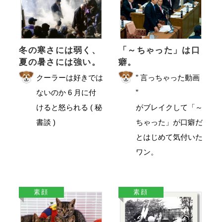
「～ちゃった」は口
冬の寒さには弱く、
癖。
夏の暑さには強い。
” 言っちゃった動画
クーラーは好きでは
”
ないのか 6 月に付
がブレイクして「～
けると怒られる ( 秘
ちゃった」が口癖だ
書談 )
とはじめて気付いた
ワン。
素顔
素顔