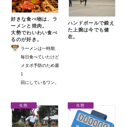
好きな食べ物は、ラ
ハンドボールで鍛え
ーメンと焼肉。
た上腕は今でも健
大勢でわいわい食べ
在。
るのが好き。
ラーメンは一時期、
毎日食べていたけど
メタボ予防のため週
1
回にしているワン。
生態
生態