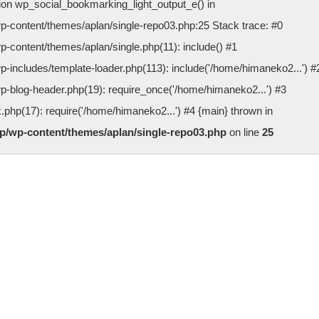
ction wp_social_bookmarking_light_output_e() in
p-content/themes/aplan/single-repo03.php:25 Stack trace: #0
-content/themes/aplan/single.php(11): include() #1
-includes/template-loader.php(113): include('/home/himaneko2...') #
-blog-header.php(19): require_once('/home/himaneko2...') #3
php(17): require('/home/himaneko2...') #4 {main} thrown in
p/wp-content/themes/aplan/single-repo03.php
on line
25