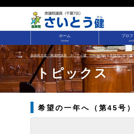
ホーム
プロフ
home
prof
自由民主党 衆議院議員 さいとう健 Official Site
>
月刊さいとう健
トピックス
希望の一年へ（第45号