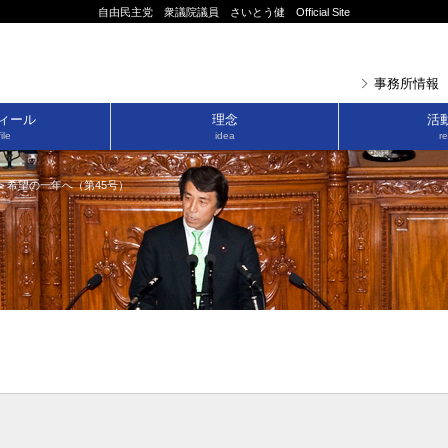
自由民主党 衆議院議員 さいとう健 Official Site
事務所情報
ィール
理念
活
ile
idea
re
>
希望の一年へ（第45号）
）