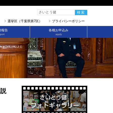
選挙区（千葉県第7区）
プライバシーポリシー
動報告
各種お申込み
port
apply
3(2012.2.1)
解説