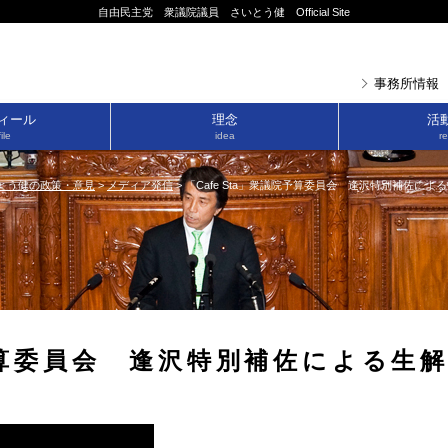
自由民主党 衆議院議員 さいとう健 Official Site
事務所情報
ィール
理念
活
ile
idea
re
とう健の政策・意見
>
メディア発信
>
「Cafe Sta」衆議院予算委員会 逢沢特別補佐による生解説
院予算委員会 逢沢特別補佐による生