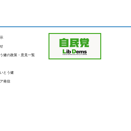
示
せ
う健の政策・意見一覧
いとう健
ア発信