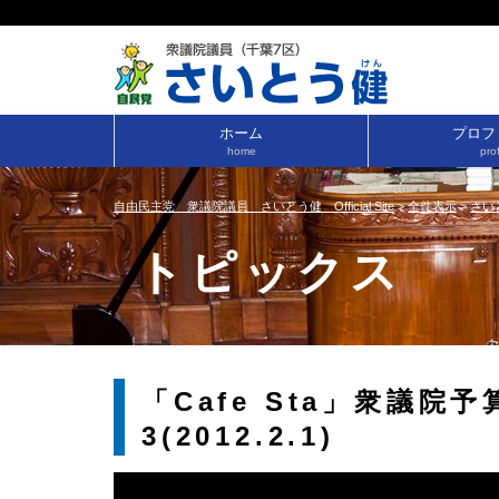
ホーム
プロフ
home
prof
自由民主党 衆議院議員 さいとう健 Official Site
>
全件表示
>
さい
トピックス
「Cafe Sta」衆議
3(2012.2.1)