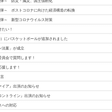
3弾～ 防災・減災、国土強靭化
2弾～ ポストコロナに向けた経済構造の転換
1弾～ 新型コロナウイルス対策
けたい！
to）にバスケットボールが追加されました
ン法案」が成立
委員会で質問します！
応援します！
提言
ァイア』出演のお知らせ
ロントライン』出演のお知らせ
スへの対応