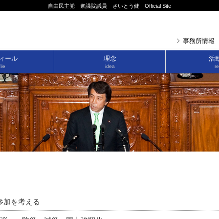
自由民主党 衆議院議員 さいとう健 Official Site
事務所情報
ィール
理念
活
ile
idea
re
参加を考える