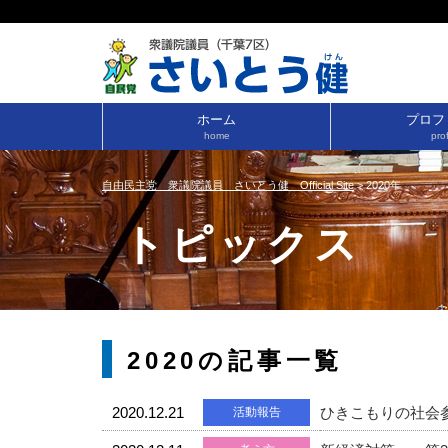
ホーム
プロフ
home
prof
自由民主党 衆議院議員 さいとう健 Official Site
>
2020年
トピックス
2020の記事一覧
2020.12.21
ひきこもりの社会
活動報告