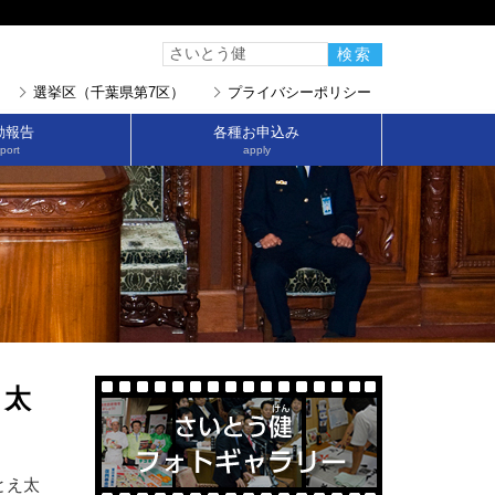
選挙区（千葉県第7区）
プライバシーポリシー
動報告
各種お申込み
port
apply
え太
とえ太