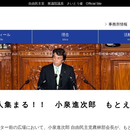
自由民主党 衆議院議員 さいとう健 Official Site
事務所情報
ィール
理念
活
ile
idea
re
らせ
>
「おおたかの森に5000人集まる！！ 小泉進次郎 もとえ太一郎候補へ応援演説」
0人集まる！！ 小泉進次郎 もと
ター前の広場において、小泉進次郎 自由民主党農林部会長が、も