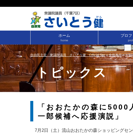
ホーム
プロフ
home
prof
自由民主党 衆議院議員 さいとう健 Official Site
>
全件表示
>
お知
トピックス
「おおたかの森に500
一郎候補へ応援演説」
7月2日（土）流山おおたかの森ショッピングセン