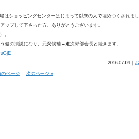
場はショッピングセンターはじまって以来の人で埋めつくされま
す。アップして下さった方、ありがとうございます。
）。
とう健の演説になり、元榮候補→進次郎部会長と続きます。
PuGjE
2016.07.04｜
 前のページ
|
次のページ »