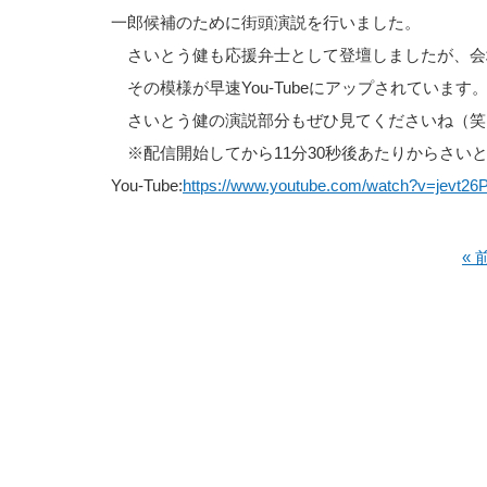
一郎候補のために街頭演説を行いました。
さいとう健も応援弁士として登壇しましたが、会
その模様が早速You-Tubeにアップされていま
さいとう健の演説部分もぜひ見てくださいね（笑
※配信開始してから11分30秒後あたりからさい
You-Tube:
https://www.youtube.com/watch?v=jevt26
«