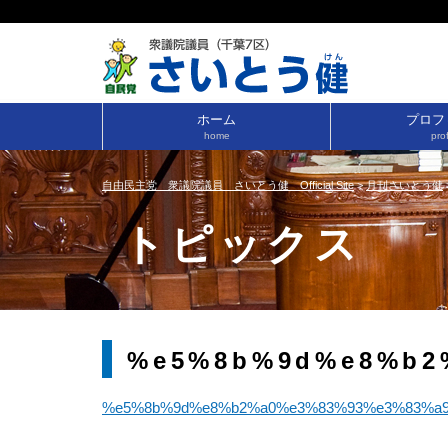
ホーム
プロフ
home
prof
自由民主党 衆議院議員 さいとう健 Official Site
>
月刊さいとう健
トピックス
%e5%8b%9d%e8%b2
%e5%8b%9d%e8%b2%a0%e3%83%93%e3%83%a9