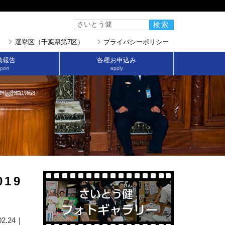
選挙区（千葉県第7区）
プライバシーポリシー
動報告
各種お申込み
port
apply
7%e8%a1%a8
190107%e8%a1%a8
02.24｜