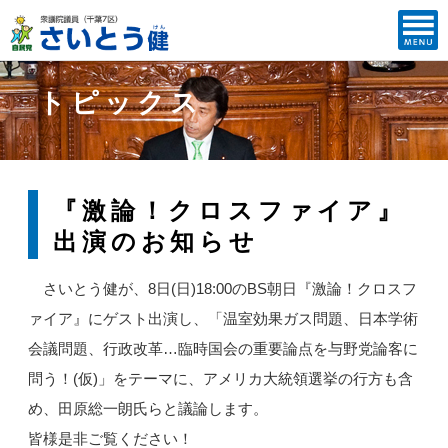
トピックス
『激論！クロスファイア』
出演のお知らせ
さいとう健が、8日(日)18:00のBS朝日『激論！クロスフ
ァイア』にゲスト出演し、「温室効果ガス問題、日本学術
会議問題、行政改革…臨時国会の重要論点を与野党論客に
問う！(仮)」をテーマに、アメリカ大統領選挙の行方も含
め、田原総一朗氏らと議論します。
皆様是非ご覧ください！