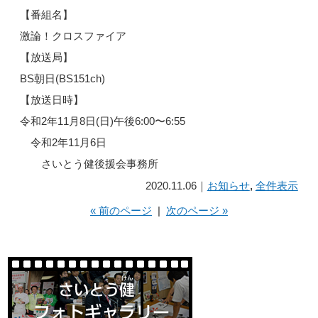
【番組名】
激論！クロスファイア
【放送局】
BS朝日(BS151ch)
【放送日時】
令和2年11月8日(日)午後6:00〜6:55
令和2年11月6日
さいとう健後援会事務所
2020.11.06｜
お知らせ
,
全件表示
« 前のページ
|
次のページ »