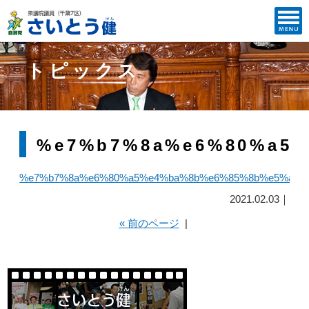
トピックス
%e7%b7%8a%e6%80%a5%
%e7%b7%8a%e6%80%a5%e4%ba%8b%e6%85%8b%e5%ae%
2021.02.03｜
« 前のページ
|