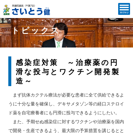
トピックス
感染症対策 ～治療薬の円
滑な投与とワクチン開発製
造～
まず抗体カクテル療法が必要な患者に全て供給できるよ
うに十分な量を確保し、デキサメタゾン等の経口ステロイ
ド薬を自宅療養者にも円滑に投与できるようにしたい。
また、予期せぬ感染症に対するワクチンや治療薬を国内
で開発・生産できるよう、最大限の予算措置を講じるとと