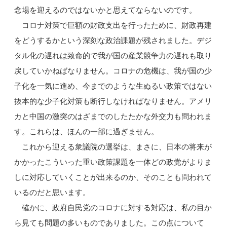
念場を迎えるのではないかと思えてならないのです。
コロナ対策で巨額の財政支出を行ったために、財政再建
をどうするかという深刻な政治課題が残されました。デジ
タル化の遅れは致命的で我が国の産業競争力の遅れも取り
戻していかねばなりません。コロナの危機は、我が国の少
子化を一気に進め、今までのような生ぬるい政策ではない
抜本的な少子化対策も断行しなければなりません。アメリ
カと中国の激突のはざまでのしたたかな外交力も問われま
す。これらは、ほんの一部に過ぎません。
これから迎える衆議院の選挙は、まさに、日本の将来が
かかったこういった重い政策課題を一体どの政党がよりま
しに対応していくことが出来るのか、そのことも問われて
いるのだと思います。
確かに、政府自民党のコロナに対する対応は、私の目か
ら見ても問題の多いものでありました。この点について