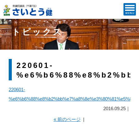
トピックス
220601-
%e6%b6%88%e8%b2%bb%
220601-
%e6%b6%88%e8%b2%bb%e7%a8%8e%e3%80%81%e5%86%
2016.09.25｜
« 前のページ
|