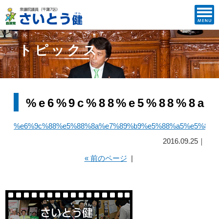
トピックス
%e6%9c%88%e5%88%8a%
%e6%9c%88%e5%88%8a%e7%89%b9%e5%88%a5%e5%8f%b
2016.09.25｜
« 前のページ
|