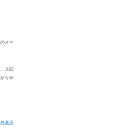
。
そのメー
は、上記
つかりや
全件表示