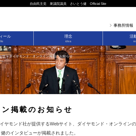
自由民主党 衆議院議員 さいとう健 Official Site
事務所情報
ィール
理念
活
ile
idea
re
らせ
>
ダイヤモンド・オンライン掲載のお知らせ
イン掲載のお知らせ
ヤモンド社が提供するWebサイト、ダイヤモンド・オンライン
とう健のインタビューが掲載されました。