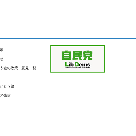
示
せ
う健の政策・意見一覧
いとう健
ア発信