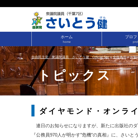
ホーム
プロフ
home
prof
自由民主党 衆議院議員 さいとう健 Official Site
>
全件表示
>
お知
トピックス
ダイヤモンド・オンラ
連日のお知らせになりますが、新たに出版社のダイ
『公務員970人が明かす”危機”の真相』に、さい