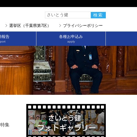
選挙区（千葉県第7区）
プライバシーポリシー
動報告
各種お申込み
port
apply
の特集