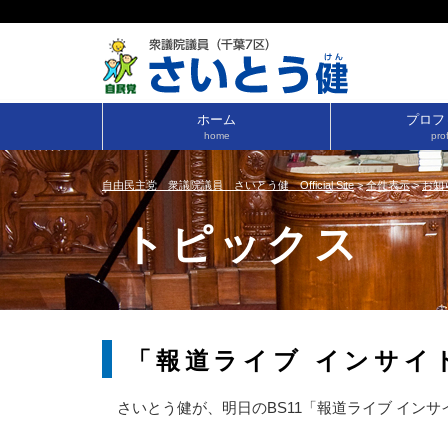
ホーム
プロフ
home
prof
自由民主党 衆議院議員 さいとう健 Official Site
>
全件表示
>
お知
トピックス
「報道ライブ インサイ
さいとう健が、明日のBS11「報道ライブ インサ