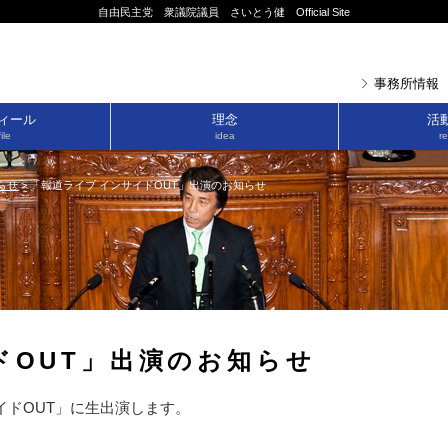
自由民主党 衆議院議員 さいとう健 Official Site
事務所情報
ィール
理念
活
ile
idea
re
らせ
>
「報道ライブ インサイドOUT」出演のお知らせ
ドOUT」出演のお知らせ
イドOUT」に生出演します。