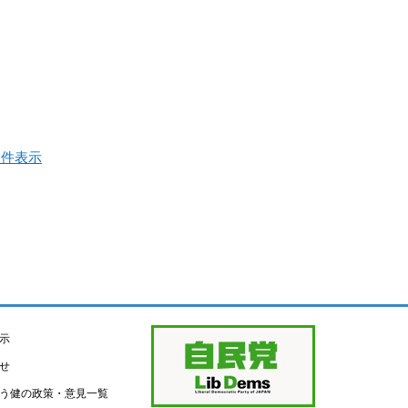
全件表示
示
せ
う健の政策・意見一覧