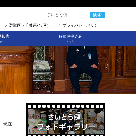
選挙区（千葉県第7区）
プライバシーポリシー
動報告
各種お申込み
port
apply
、現在