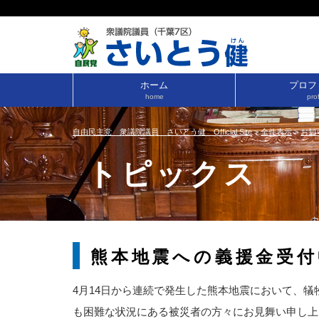
ホーム
プロフ
home
prof
自由民主党 衆議院議員 さいとう健 Official Site
>
全件表示
>
お知
トピックス
熊本地震への義援金受付
4月14日から連続で発生した熊本地震において、
も困難な状況にある被災者の方々にお見舞い申し上