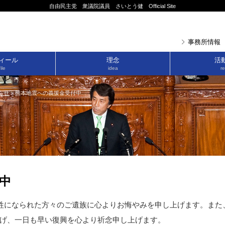
自由民主党 衆議院議員 さいとう健 Official Site
事務所情報
ィール
理念
活
ile
idea
re
らせ
>
熊本地震への義援金受付中
中
犠牲になられた方々のご遺族に心よりお悔やみを申し上げます。また
げ、一日も早い復興を心より祈念申し上げます。