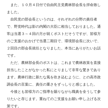
また、１０月４日付で自由民主党農林部会長を拝命致し
ました。
自民党の部会長というのは、それぞれの分野の責任者
で、野党時代は影の内閣の大臣に相当しておりました。通
常は当選３～４回の方が就くポストだそうですが、皆様方
のご支援のおかげで当選二期目で、環境部会長に次いで、
２回目の部会長就任となりました。本当にありがたいお話
です。
ただ、農林部会長のポストは、これまで農林政策を直接
担当したことがなかった私にとりまして非常な驚きであり
ます。農林行政に新たな風を吹き込むように、との高市政
調会長の言葉に、責任の重さをずっしりと感じました。
今後とも皆様方のご指導を賜りながら職責を全うして参
りたいと存じます。重ねてのご支援をお願い申し上げる次
第です。