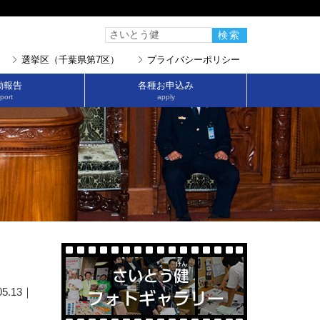
選挙区（千葉県第7区）
プライバシーポリシー
動報告
各種お申込み
port
apply
05.13｜