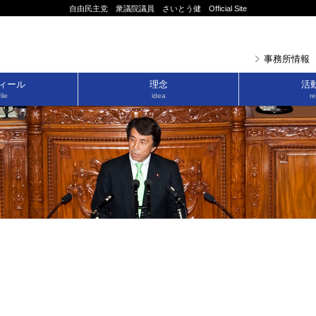
自由民主党 衆議院議員 さいとう健 Official Site
事務所情報
ィール
理念
活
ile
idea
re