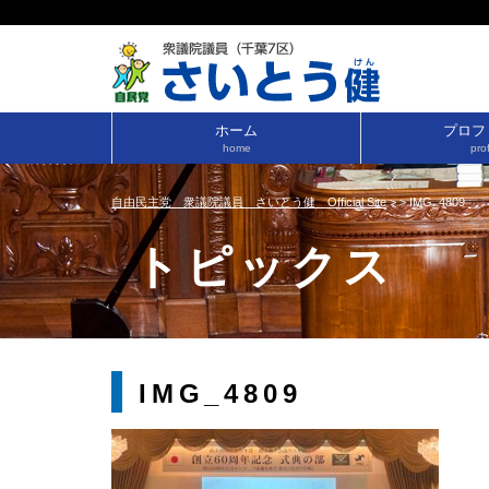
ホーム
プロフ
home
prof
自由民主党 衆議院議員 さいとう健 Official Site
>
>
IMG_4809
トピックス
IMG_4809