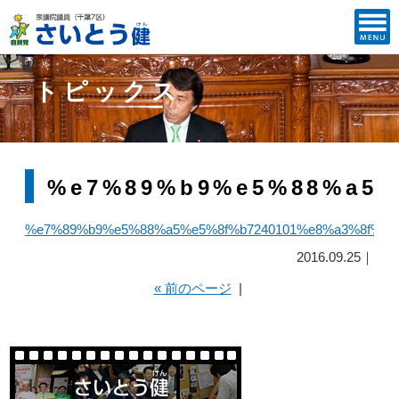
トピックス
%e7%89%b9%e5%88%a5%
%e7%89%b9%e5%88%a5%e5%8f%b7240101%e8%a3%8f%e9
2016.09.25｜
« 前のページ
|