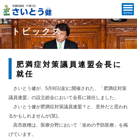
トピックス
肥満症対策議員連盟会長に
就任
さいとう健が、5月8日(金)に開催された、「肥満症対策
議員連盟」の設立総会において会長に就任しました。
さいとう健が肥満症対策議員連盟？と、意外だと思われ
るかもしれませんが(笑)。
高市政権は、医療分野において「攻めの予防医療」を掲
げています。