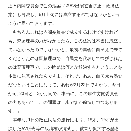
近々内閣委員会でこの法案（※AV出演被害防止・救済法
案）も可決し、6月上旬には成立するのではないかという
ふうに思っております。
もちろんこれは内閣委員会で成立するわけですけれど
も、齋藤理事の力がなかったら、この法案は本当に成立し
ていなかったのではないかと。最初の集会に自民党で来て
くださったのは齋藤理事で、自民党を代表して挨拶された
のは齋藤理事で、この問題は何とか解決するということを
本当に決意されたんですよ。それで、ああ、自民党も熱心
だなということになって、あれが3月23日ですから、今日
が5月20日と、2か月間で、本当に、この厚生労働委員会
の力もあって、この問題は一歩ですが前進しつつありま
す。」
本年4月1日の改正民法の施行により、18才、19才が出
演したAV販売等の取消権が消滅し、被害が拡大する懸念